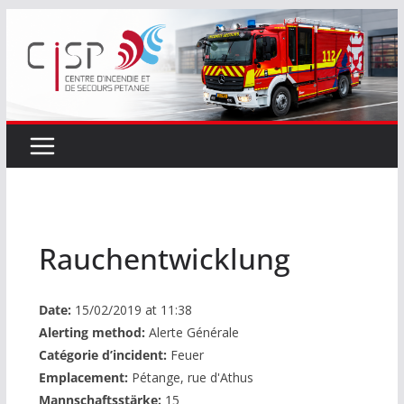
Passer
au
contenu
Rauchentwicklung
Date:
15/02/2019 at 11:38
Alerting method:
Alerte Générale
Catégorie d’incident:
Feuer
Emplacement:
Pétange, rue d'Athus
Mannschaftsstärke:
15