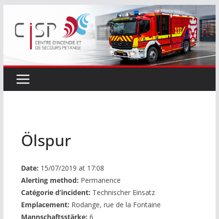
Passer
au
contenu
Ölspur
Date:
15/07/2019 at 17:08
Alerting method:
Permanence
Catégorie d’incident:
Technischer Einsatz
Emplacement:
Rodange, rue de la Fontaine
Mannschaftsstärke:
6