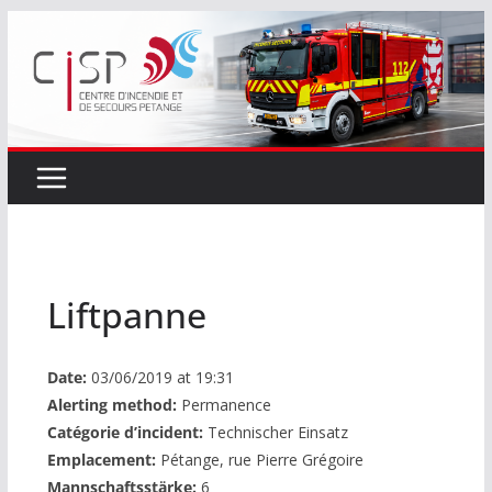
Passer
au
contenu
Liftpanne
Date:
03/06/2019 at 19:31
Alerting method:
Permanence
Catégorie d’incident:
Technischer Einsatz
Emplacement:
Pétange, rue Pierre Grégoire
Mannschaftsstärke:
6