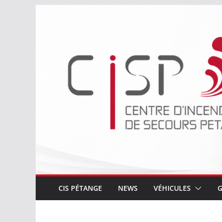
Passer
au
contenu
CIS PÉTANGE
NEWS
VÉHICULES
G