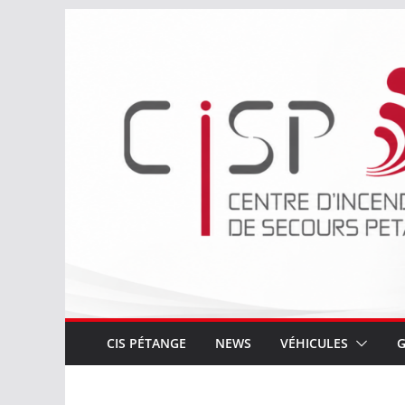
Passer
au
contenu
CIS PÉTANGE
NEWS
VÉHICULES
G