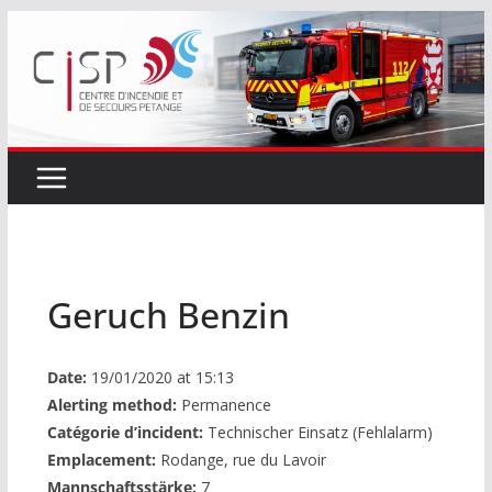
Passer
au
contenu
Geruch Benzin
Date:
19/01/2020 at 15:13
Alerting method:
Permanence
Catégorie d’incident:
Technischer Einsatz (Fehlalarm)
Emplacement:
Rodange, rue du Lavoir
Mannschaftsstärke:
7