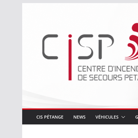
Passer
au
contenu
CIS PÉTANGE
NEWS
VÉHICULES
G