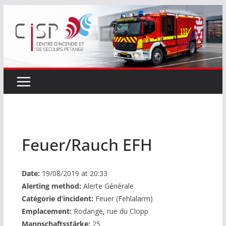
Passer
au
contenu
Feuer/Rauch EFH
Date:
19/08/2019 at 20:33
Alerting method:
Alerte Générale
Catégorie d’incident:
Feuer (Fehlalarm)
Emplacement:
Rodange, rue du Clopp
Mannschaftsstärke:
25