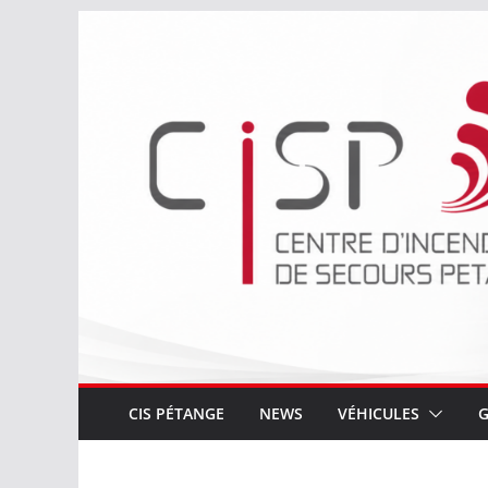
Passer
au
contenu
CIS PÉTANGE
NEWS
VÉHICULES
G