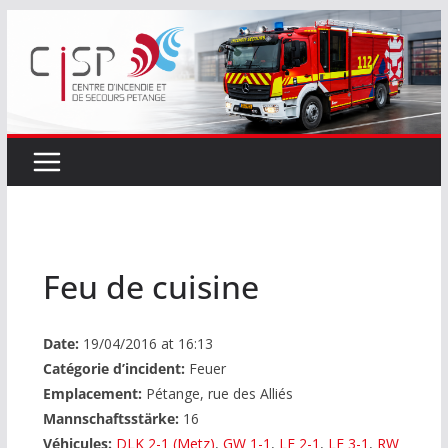
Passer
au
contenu
Feu de cuisine
Date:
19/04/2016 at 16:13
Catégorie d’incident:
Feuer
Emplacement:
Pétange, rue des Alliés
Mannschaftsstärke:
16
Véhicules:
DLK 2-1 (Metz)
,
GW 1-1
,
LF 2-1
,
LF 3-1
,
RW