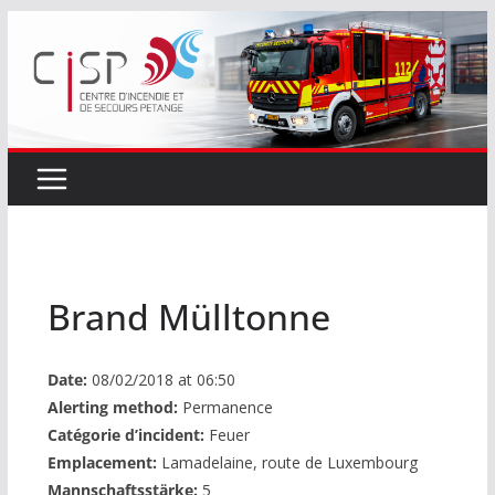
Passer
au
contenu
Brand Mülltonne
Date:
08/02/2018 at 06:50
Alerting method:
Permanence
Catégorie d’incident:
Feuer
Emplacement:
Lamadelaine, route de Luxembourg
Mannschaftsstärke:
5