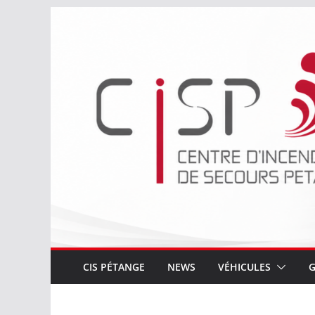
Passer
au
contenu
CIS PÉTANGE
NEWS
VÉHICULES
G