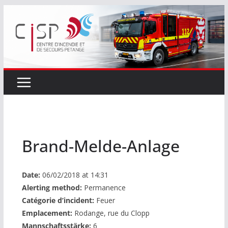
Passer
au
contenu
Brand-Melde-Anlage
Date:
06/02/2018 at 14:31
Alerting method:
Permanence
Catégorie d’incident:
Feuer
Emplacement:
Rodange, rue du Clopp
Mannschaftsstärke:
6