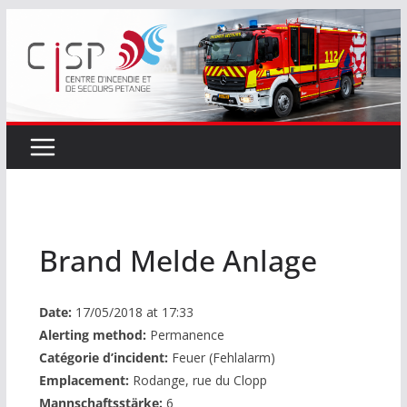
Passer
au
contenu
Brand Melde Anlage
Date:
17/05/2018 at 17:33
Alerting method:
Permanence
Catégorie d’incident:
Feuer (Fehlalarm)
Emplacement:
Rodange, rue du Clopp
Mannschaftsstärke:
6