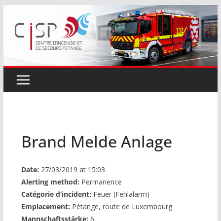
Passer
au
contenu
Brand Melde Anlage
Date:
27/03/2019 at 15:03
Alerting method:
Permanence
Catégorie d’incident:
Feuer (Fehlalarm)
Emplacement:
Pétange, route de Luxembourg
Mannschaftsstärke:
6