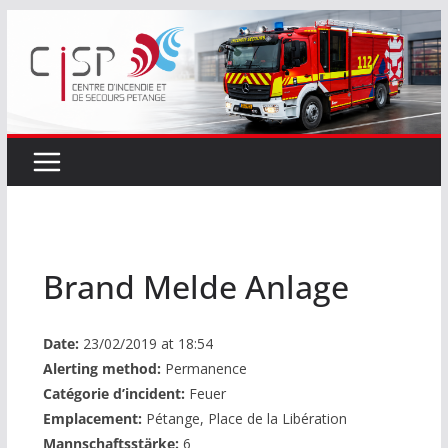
Passer
au
contenu
Brand Melde Anlage
Date:
23/02/2019 at 18:54
Alerting method:
Permanence
Catégorie d’incident:
Feuer
Emplacement:
Pétange, Place de la Libération
Mannschaftsstärke:
6