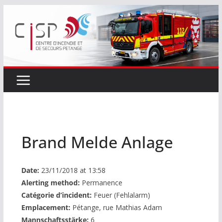
Passer
au
contenu
Brand Melde Anlage
Date:
23/11/2018 at 13:58
Alerting method:
Permanence
Catégorie d’incident:
Feuer (Fehlalarm)
Emplacement:
Pétange, rue Mathias Adam
Mannschaftsstärke:
6