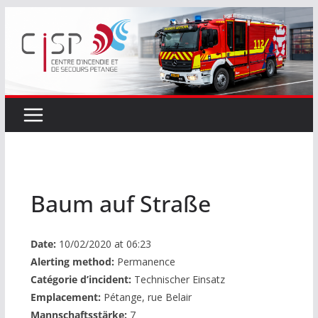
Passer
au
contenu
Baum auf Straße
Date:
10/02/2020 at 06:23
Alerting method:
Permanence
Catégorie d’incident:
Technischer Einsatz
Emplacement:
Pétange, rue Belair
Mannschaftsstärke:
7