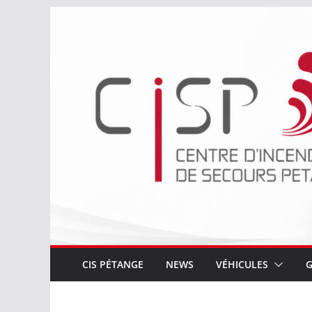
Passer
au
contenu
CIS PÉTANGE
NEWS
VÉHICULES
G