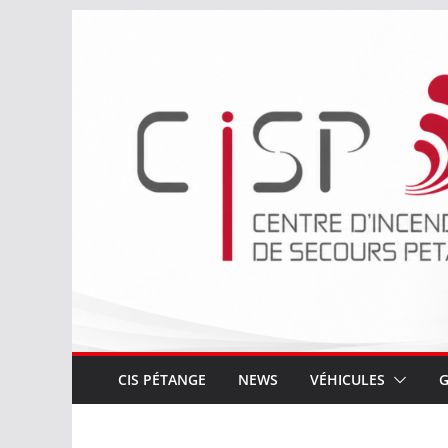
Passer
au
contenu
CIS PÉTANGE
NEWS
VÉHICULES
G