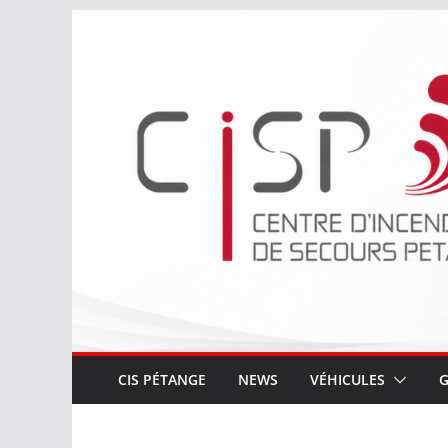
Passer
au
contenu
CIS PÉTANGE
NEWS
VÉHICULES
G