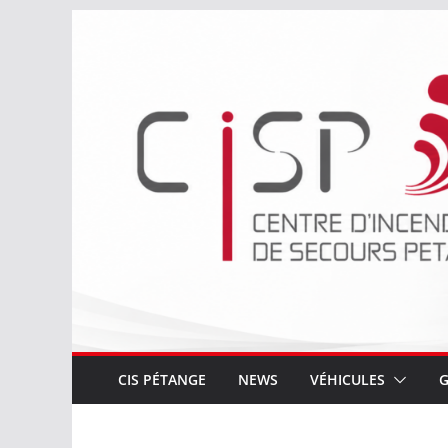
Passer
au
contenu
CIS PÉTANGE
NEWS
VÉHICULES
G