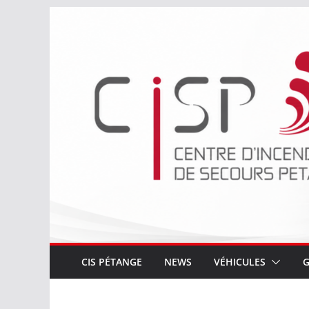
Passer
au
contenu
CIS PÉTANGE
NEWS
VÉHICULES
G