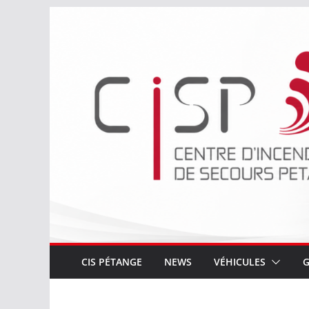
Passer
au
contenu
CIS PÉTANGE
NEWS
VÉHICULES
G