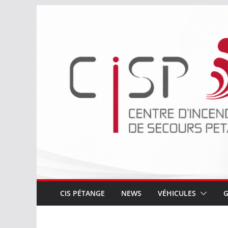
Passer
au
contenu
CIS PÉTANGE
NEWS
VÉHICULES
G