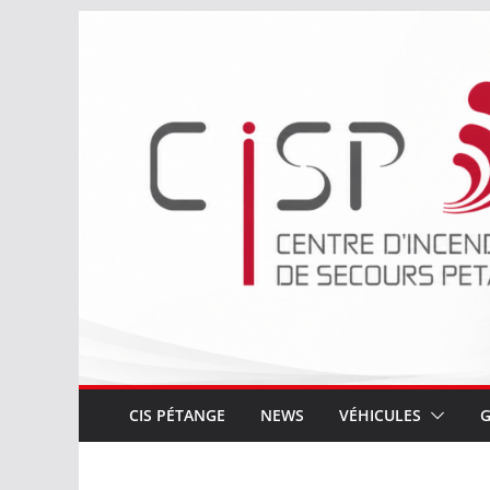
Passer
au
contenu
CIS PÉTANGE
NEWS
VÉHICULES
G